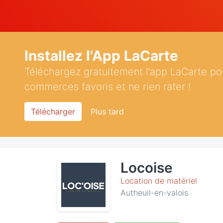
Installez l'App LaCarte
Téléchargez gratuitement l'app LaCarte po
commerces favoris et ne rien rater !
Télécharger
Plus tard
Locoise
Location de matériel
Autheuil-en-valois