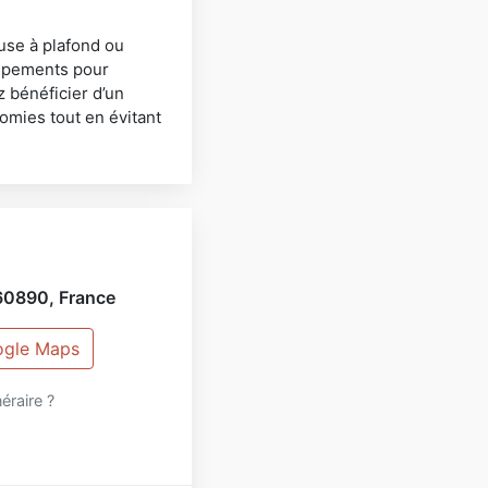
use à plafond ou
uipements pour
z bénéficier d’un
omies tout en évitant
60890
,
France
oogle Maps
néraire ?