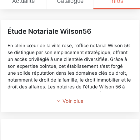
Actualité
Catalogue
Infos
Étude Notariale Wilson56
En plein cœur de la ville rose, l’office notarial Wilson 56
se distingue par son emplacement stratégique, offrant
un accès privilégié à une clientèle diversifiée. Grâce à
son expertise pointue, cet établissement s'est forgé
une solide réputation dans les domaines clés du droit,
notamment le droit de la famille, le droit immobilier et le
droit des affaires. Les notaires de l'étude Wilson 56 à
Toulouse sont reconnus pour leurs compétences
exceptionnelles, fournissant des conseils juridiques
Voir plus
précis et personnalisés qui répondent aux besoins
variés de leurs clients.
Au-delà de ses compétences juridiques, Wilson 56 se
distingue par son engagement envers la satisfaction