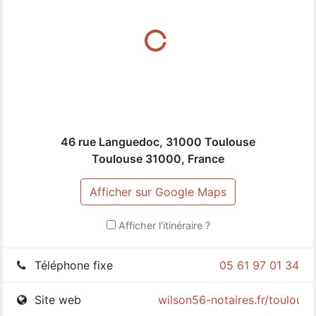
client. Chaque dossier est traité avec la plus grande
attention, et l'équipe veille à maintenir une
communication ouverte et transparente avec ses
clients. L'office notarial Wilson 56 à Toulouse incarne
l'excellence dans le domaine juridique, offrant des
services spécialisés qui répondent aux besoins variés
d'une clientèle exigeante.
46 rue Languedoc, 31000 Toulouse
Toulouse
31000
,
France
Afficher sur Google Maps
Afficher l'itinéraire ?
Téléphone fixe
05 61 97 01 34
Site web
wilson56-notaires.fr/toulouse