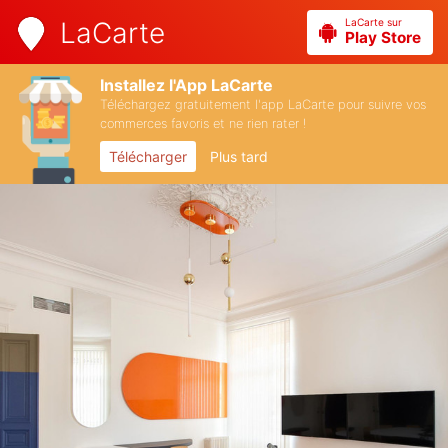
LaCarte sur
LaCarte
Play Store
Installez l'App LaCarte
Téléchargez gratuitement l'app LaCarte pour suivre vos
commerces favoris et ne rien rater !
Télécharger
Plus tard