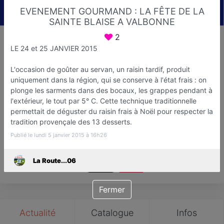
EVENEMENT GOURMAND : LA FÊTE DE LA
SAINTE BLAISE A VALBONNE
2
La Route...06
LE 24 et 25 JANVIER 2015
Etapes Touristiqu et Gastronomiq
L'occasion de goûter au servan, un raisin tardif, produit
Nice
uniquement dans la région, qui se conserve à l'état frais : on
plonge les sarments dans des bocaux, les grappes pendant à
Favori
Contacter
l'extérieur, le tout par 5° C. Cette technique traditionnelle
permettait de déguster du raisin frais à Noël pour respecter la
tradition provençale des 13 desserts.
Publié le lundi 5 janvier 2015 à 16h26
La Route...06
Save
Fermer
Actualité
Catalogue
Infos