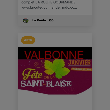
complet LA ROUTE GOURMANDE
www.laroutegourmande.jimdo.co…
La Route...06
ACTU