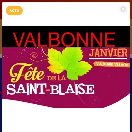
LaCarte sur
LaCarte
Play Store
ACTU
Installez l'App LaCarte
Téléchargez gratuitement l'app LaCarte pour suivre vos
commerces favoris et ne rien rater !
Télécharger
Plus tard