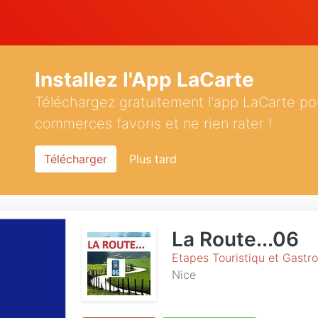
Installez l'App LaCarte
Téléchargez gratuitement l'app LaCarte po
commerces favoris et ne rien rater !
Télécharger
Plus tard
La Route...06
Etapes Touristiqu et Gastr
Nice