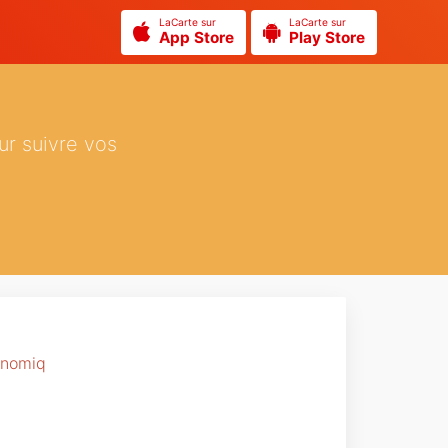
LaCarte sur
LaCarte sur
App Store
Play Store
ur suivre vos
onomiq