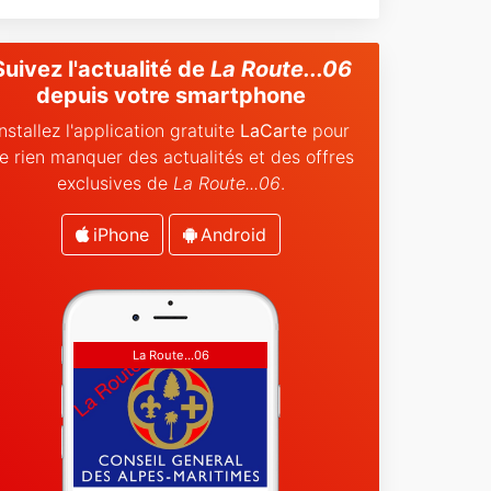
Suivez l'actualité de
La Route...06
depuis votre smartphone
Installez l'application gratuite
LaCarte
pour
e rien manquer des actualités et des offres
exclusives de
La Route...06
.
iPhone
Android
La Route...06