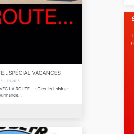
n
E...SPÉCIAL VACANCES
6 JUIN 2015
LA ROUTE... - Circuits Loisirs -
 Gourmande…