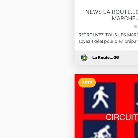
NEWS LA ROUTE..
MARCHÉ A
18
RETROUVEZ TOUS LES MARC
soyez (idéal pour bien prép
La Route...06
ACTU