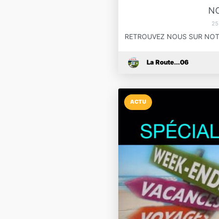
N
25
RETROUVEZ NOUS SUR NOTR
La Route...06
ACTU