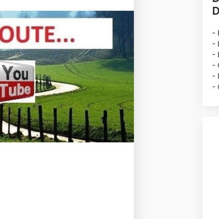
D
- 
-
- 
- 
- 
- 