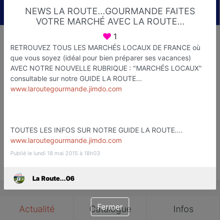
NEWS LA ROUTE...GOURMANDE FAITES
VOTRE MARCHÉ AVEC LA ROUTE...
1
La Route...06
RETROUVEZ TOUS LES MARCHÉS LOCAUX DE FRANCE où
Etapes Touristiqu et Gastronomiq
que vous soyez (idéal pour bien préparer ses vacances)
AVEC NOTRE NOUVELLE RUBRIQUE : "MARCHÉS LOCAUX"
Nice
consultable sur notre GUIDE LA ROUTE...
www.laroutegourmande.jimdo.com
Favori
Contacter
TOUTES LES INFOS SUR NOTRE GUIDE LA ROUTE....
www.laroutegourmande.jimdo.com
Publié le lundi 18 mai 2015 à 18h03
Save
La Route...06
Fermer
Actualité
Catalogue
Infos