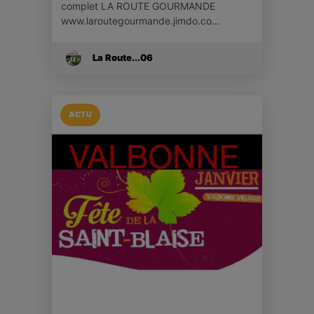
complet LA ROUTE GOURMANDE
www.laroutegourmande.jimdo.co…
La Route...06
ACTU