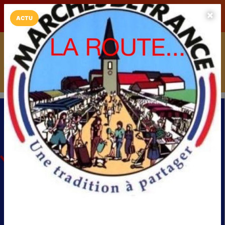
LaCarte sur
LaCarte
Play Store
ACTU
Installez l'App LaCarte
Téléchargez gratuitement l'app LaCarte pour suivre vos
commerces favoris et ne rien rater !
Télécharger
Plus tard