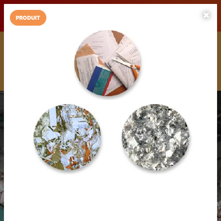
LaCarte sur
LaCarte
Play Store
PRODUIT
Installez l'App LaCarte
Téléchargez gratuitement l'app LaCarte pour suivre vos
commerces favoris et ne rien rater !
Télécharger
Plus tard