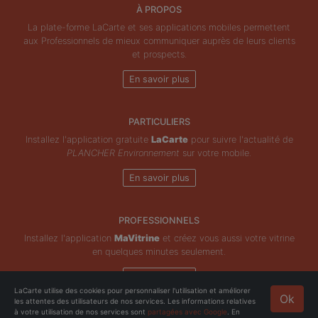
À PROPOS
La plate-forme LaCarte et ses applications mobiles permettent
aux Professionnels de mieux communiquer auprès de leurs clients
et prospects.
En savoir plus
PARTICULIERS
Installez l'application gratuite
LaCarte
pour suivre l'actualité de
PLANCHER Environnement
sur votre mobile.
En savoir plus
PROFESSIONNELS
Installez l'application
MaVitrine
et créez vous aussi votre vitrine
en quelques minutes seulement.
En savoir plus
LaCarte utilise des cookies pour personnaliser l'utilisation et améliorer
Ok
les attentes des utilisateurs de nos services. Les informations relatives
Copyright © ZeMAP 2026 - Tous droits réservés.
à votre utilisation de nos services sont
partagées avec Google
. En