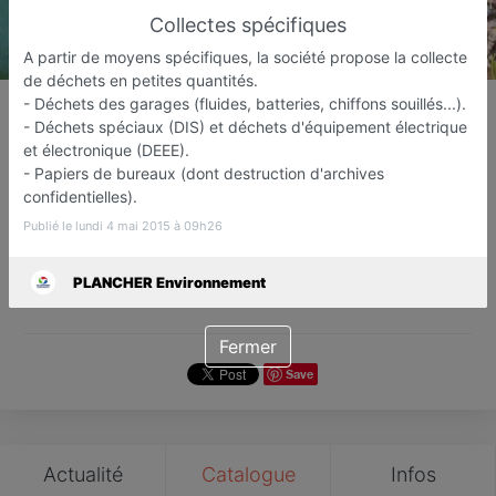
Collectes spécifiques
A partir de moyens spécifiques, la société propose la collecte
de déchets en petites quantités.
PLANCHER Environnement
- Déchets des garages (fluides, batteries, chiffons souillés...).
- Déchets spéciaux (DIS) et déchets d'équipement électrique
Eau et gestion des déchets
et électronique (DEEE).
LAVILLEDIEU
- Papiers de bureaux (dont destruction d'archives
confidentielles).
Favori
Contacter
Publié le lundi 4 mai 2015 à 09h26
PLANCHER Environnement
Ouvre dès 13:30
Fermer
Save
Actualité
Catalogue
Infos