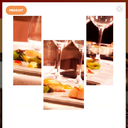
LaCarte sur
LaCarte
Play Store
PRODUIT
Installez l'App LaCarte
Téléchargez gratuitement l'app LaCarte pour suivre vos
commerces favoris et ne rien rater !
Télécharger
Plus tard