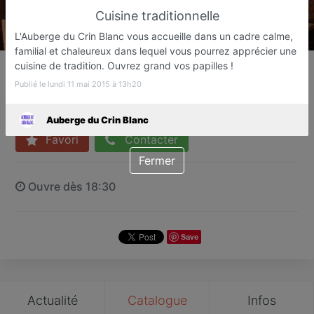
Cuisine traditionnelle
L'Auberge du Crin Blanc vous accueille dans un cadre calme,
familial et chaleureux dans lequel vous pourrez apprécier une
Auberge du Crin Blanc
cuisine de tradition. Ouvrez grand vos papilles !
Cuisine traditionnelle
Publié le lundi 11 mai 2015 à 13h20
Lézigneux
Auberge du Crin Blanc
Favori
Contacter
Fermer
Ouvre dès 18:30
Save
Actualité
Catalogue
Infos