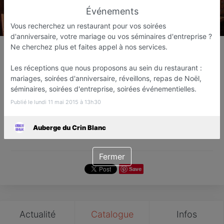
Événements
Vous recherchez un restaurant pour vos soirées
d'anniversaire, votre mariage ou vos séminaires d'entreprise ?
Auberge du Crin Blanc
Ne cherchez plus et faites appel à nos services.
Cuisine traditionnelle
Les réceptions que nous proposons au sein du restaurant :
Lézigneux
mariages, soirées d'anniversaire, réveillons, repas de Noël,
séminaires, soirées d'entreprise, soirées événementielles.
Favori
Contacter
Publié le lundi 11 mai 2015 à 13h30
Auberge du Crin Blanc
Ouvre dès 10:30
Fermer
Save
Actualité
Catalogue
Infos