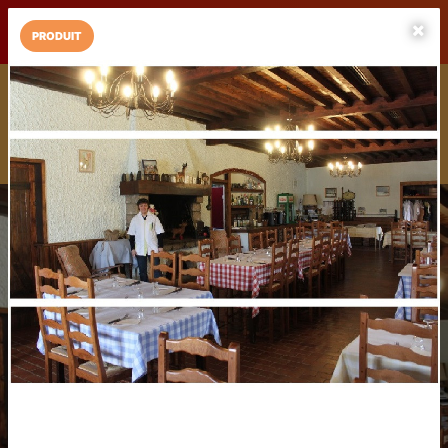
LaCarte sur
LaCarte
Play Store
PRODUIT
Installez l'App LaCarte
Téléchargez gratuitement l'app LaCarte pour suivre vos
commerces favoris et ne rien rater !
Télécharger
Plus tard