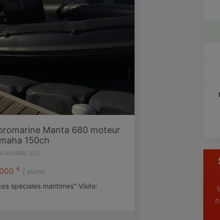
promarine Manta 680 moteur
maha 150ch
NOVEMBRE 2017
€
000
/ euros
es spéciales maritimes" Visite:
n