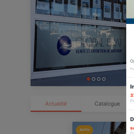
O
Pu
I
3
Pr
Actualité
Catalogue
D
s
ACTU
D