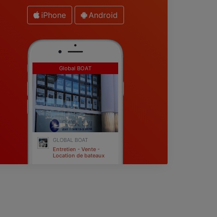
iPhone
Android
Global BOAT
GLOBAL BOAT
Entretien - Vente -
Location de bateaux
Fréjus