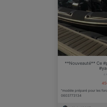
**Nouveauté** Ce #
#ya
4 
45
"modèle préparé pour les forc
0603773134