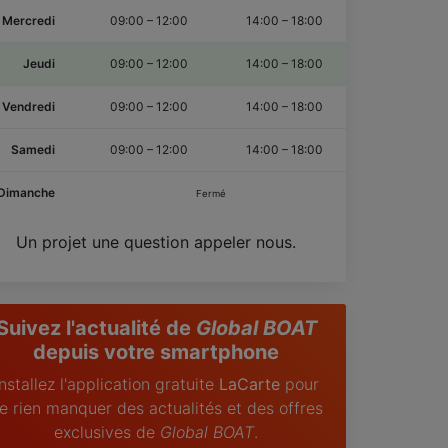
Mercredi
09:00
–
12:00
14:00
–
18:00
Jeudi
09:00
–
12:00
14:00
–
18:00
Vendredi
09:00
–
12:00
14:00
–
18:00
Samedi
09:00
–
12:00
14:00
–
18:00
Dimanche
Fermé
Un projet une question appeler nous.
Suivez l'actualité de
Global BOAT
depuis votre smartphone
Installez l'application gratuite
LaCarte
pour
e rien manquer des actualités et des offres
exclusives de
Global BOAT
.