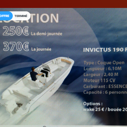
OFFRE
TERMINÉ
Installez l'App LaCarte
Téléchargez gratuitement l'app LaCarte po
commerces favoris et ne rien rater !
Télécharger
Plus tard
Global BOAT
Entretien - Vente - Locati
Fréjus