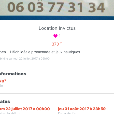
Favori
Contacter
Location Invictus
Ouvert jusqu'à midi
1
€
370
pen - 115ch idéale promenade et jeux nautiques.
blié le samedi 22 juillet 2017 à 09h00
nformations
€
70
ix
Infos
ates
am 22 juillet 2017 à 00h00
jeu 31 août 2017 à 23h59
M
ate de début
Date de fin