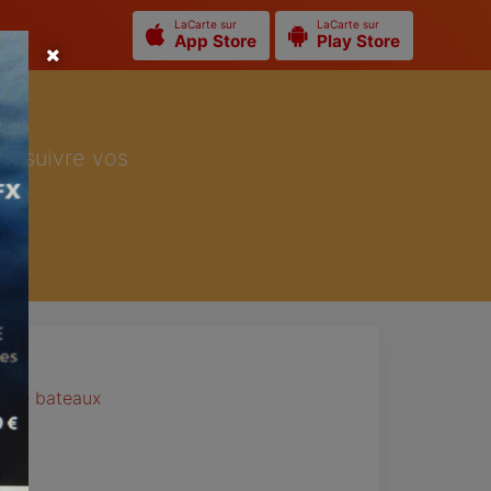
LaCarte sur
LaCarte sur
App Store
Play Store
ur suivre vos
on de bateaux