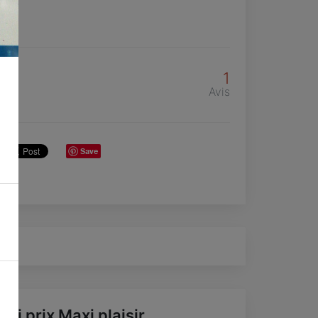
1
Avis
Save
ini prix Maxi plaisir