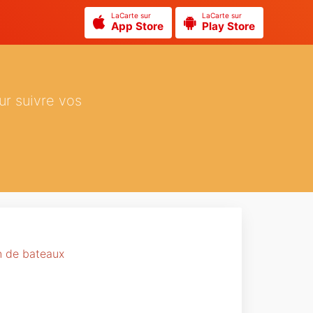
LaCarte sur
LaCarte sur
App Store
Play Store
ur suivre vos
on de bateaux