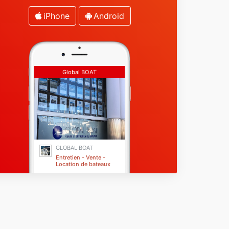
iPhone
Android
Global BOAT
GLOBAL BOAT
Entretien - Vente -
Location de bateaux
Fréjus