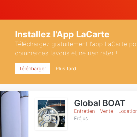
Installez l'App LaCarte
Téléchargez gratuitement l'app LaCarte po
commerces favoris et ne rien rater !
Télécharger
Plus tard
Global BOAT
Entretien - Vente - Locati
Fréjus