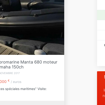
promarine Manta 680 moteur
maha 150ch
NOVEMBRE 2017
€
000
/ euros
es spéciales maritimes" Visite:
n