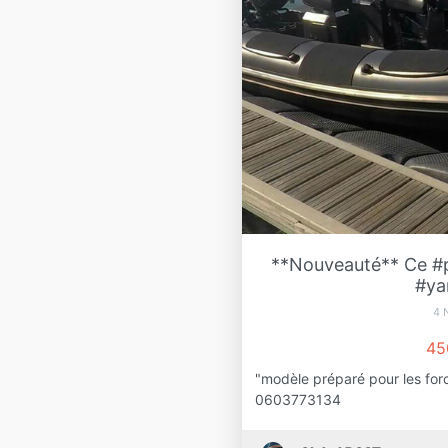
**Nouveauté** Ce #
#ya
4 
45
"modèle préparé pour les forc
0603773134