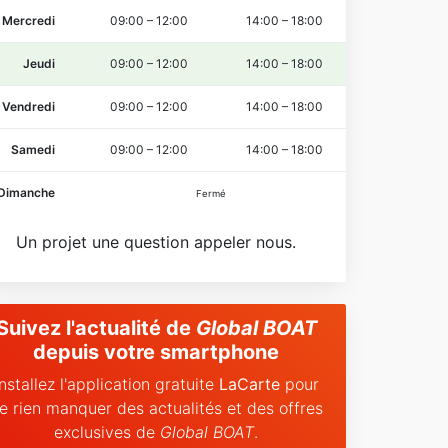
Mercredi
09:00
–
12:00
14:00
–
18:00
Jeudi
09:00
–
12:00
14:00
–
18:00
Vendredi
09:00
–
12:00
14:00
–
18:00
Samedi
09:00
–
12:00
14:00
–
18:00
Dimanche
Fermé
Un projet une question appeler nous.
Suivez l'actualité de
Global BOAT
depuis votre smartphone
Installez l'application gratuite
LaCarte
pour
e rien manquer des actualités et des offres
exclusives de
Global BOAT
.