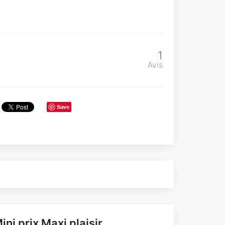
1
Avis
Save
ini prix Maxi plaisir