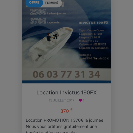
OFFRE
TERMINÉ
Location Invictus 190FX
15 JUILLET 2017
1
€
370
Location PROMOTION ! 370€ la journée
Nous vous prêtons gratuitement une
bouée tractée ou un wake…