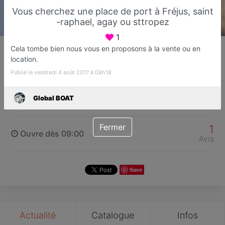
Vous cherchez une place de port à Fréjus, saint
-raphael, agay ou sttropez
1
Global BOAT
Cela tombe bien nous vous en proposons à la vente ou en
Entretien - Vente - Location de bateaux
location.
Fréjus
Publié le vendredi 4 août 2017 à 08h18
Global BOAT
Favori
Contacter
Fermer
1
Ouvre dès 09:00
Avis
Save
Actualité
Catalogue
Infos