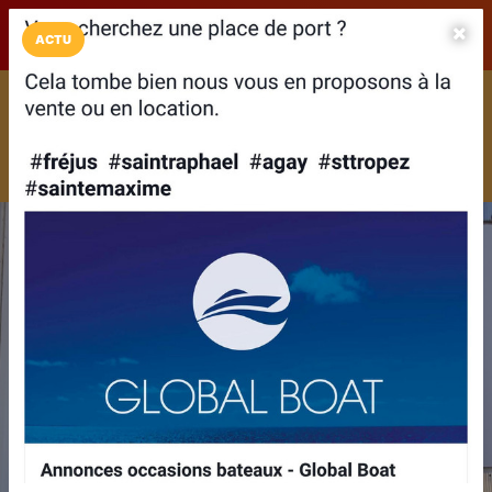
LaCarte sur
LaCarte
Play Store
ACTU
Installez l'App LaCarte
Téléchargez gratuitement l'app LaCarte pour suivre vos
commerces favoris et ne rien rater !
Télécharger
Plus tard