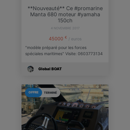
**Nouveauté** Ce #promarine
Manta 680 moteur #yamaha
150ch
4 NOVEMBRE 2017
€
45000
/ euros
"modèle préparé pour les forces
spéciales maritimes" Visite: 0603773134
Global BOAT
OFFRE
TERMINÉ