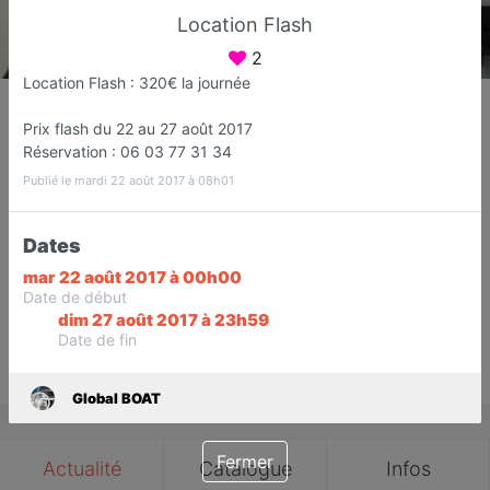
Location Flash
2
Location Flash : 320€ la journée
Global BOAT
Entretien - Vente - Location de bateaux
Prix flash du 22 au 27 août 2017
Réservation : 06 03 77 31 34
Fréjus
Publié le mardi 22 août 2017 à 08h01
Favori
Contacter
Dates
1
mar 22 août 2017 à 00h00
Ouvre dès 09:00
Date de début
Avis
dim 27 août 2017 à 23h59
Date de fin
Save
Global BOAT
Fermer
Actualité
Catalogue
Infos