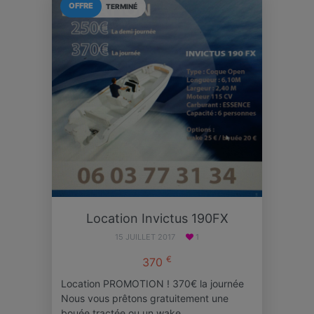
OFFRE
TERMINÉ
Location Invictus 190FX
15 JUILLET 2017
1
€
370
Location PROMOTION ! 370€ la journée
Nous vous prêtons gratuitement une
bouée tractée ou un wake…