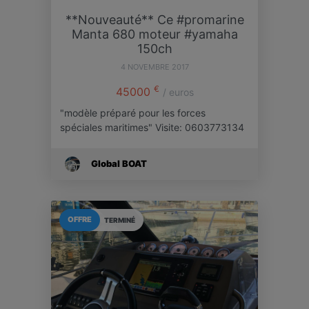
**Nouveauté** Ce #promarine
Manta 680 moteur #yamaha
150ch
4 NOVEMBRE 2017
€
45000
/ euros
"modèle préparé pour les forces
spéciales maritimes" Visite: 0603773134
Global BOAT
OFFRE
TERMINÉ