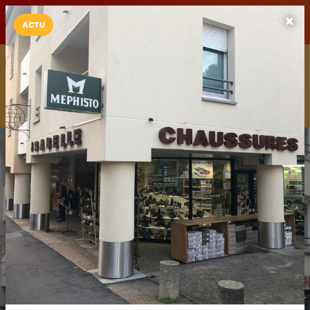
LaCarte sur
LaCarte
Play Store
ACTU
Installez l'App LaCarte
Téléchargez gratuitement l'app LaCarte pour suivre vos
commerces favoris et ne rien rater !
Télécharger
Plus tard