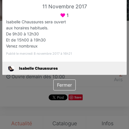
11 Novembre 2017
1
Isabelle Chaussures sera ouvert
Isabelle Chaussures
aux horaires habituels.
Magasin de chaussure
De 9h30 à 12h30
Et de 15h00 à 19h30
Sucy-en-Brie
Venez nombreux
Publié le mercredi 8 novembre 2017 à 16h21
Favori
Contacter
Isabelle Chaussures
2
Ouvre demain dès 10:00
Avis
Fermer
Save
Actualité
Catalogue
Infos