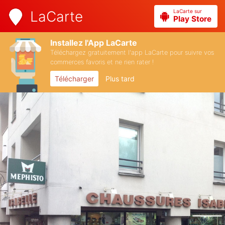
LaCarte sur
LaCarte
Play Store
Installez l'App LaCarte
Téléchargez gratuitement l'app LaCarte pour suivre vos
commerces favoris et ne rien rater !
Télécharger
Plus tard