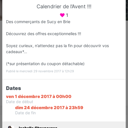
Calendrier de l’Avent !!!
1
Des commerçants de Sucy en Brie
Isabelle Chaussures
Magasin de chaussure
Découvrez des offres exceptionnelles !!!
Sucy-en-Brie
Soyez curieux, n’attendez pas la fin pour découvrir vos
cadeaux*...
Favori
Contacter
(*sur présentation du coupon détachable)
Publié le mercredi 29 novembre 2017 à 12h29
2
Ouvre Mardi dès 09:30
Avis
Dates
ven 1 décembre 2017 à 00h00
Save
Date de début
dim 24 décembre 2017 à 23h59
Date de fin
Actualité
Catalogue
Infos
Isabelle Chaussures