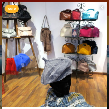
LaCarte sur
LaCarte
Play Store
ACTU
Installez l'App LaCarte
Téléchargez gratuitement l'app LaCarte pour suivre vos
commerces favoris et ne rien rater !
Télécharger
Plus tard