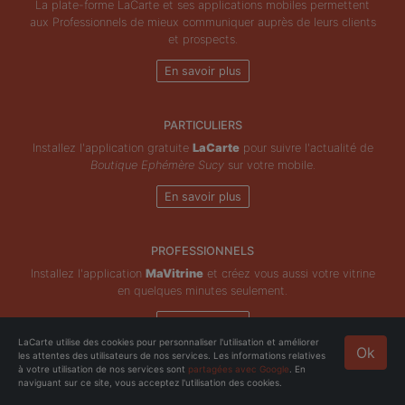
La plate-forme LaCarte et ses applications mobiles permettent
aux Professionnels de mieux communiquer auprès de leurs clients
et prospects.
En savoir plus
PARTICULIERS
Installez l'application gratuite
LaCarte
pour suivre l'actualité de
Boutique Ephémère Sucy
sur votre mobile.
En savoir plus
PROFESSIONNELS
Installez l'application
MaVitrine
et créez vous aussi votre vitrine
en quelques minutes seulement.
En savoir plus
LaCarte utilise des cookies pour personnaliser l'utilisation et améliorer
Ok
les attentes des utilisateurs de nos services. Les informations relatives
Copyright © ZeMAP 2026 - Tous droits réservés.
à votre utilisation de nos services sont
partagées avec Google
. En
naviguant sur ce site, vous acceptez l'utilisation des cookies.