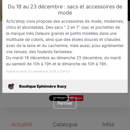
Du 18 au 23 décembre : sacs et accessoires de
mode
Actu'shop vous propose des accessoires de mode, modernes,
Boutique Ephémère Sucy
chics et abordables. Des sacs " 2 en 1" (sac et pochette) de
la marque Inès Delaure grands et petits modèles dans une
Boutique Éphémère
multitude de coloris, ainsi que des étoles douces et chaudes
Sucy-en-Brie
avec de la laine et du cachemire, mais aussi, pour agrémenter
vos tenues, des foulards fantaisies.
Favori
Contacter
Du mardi 18 décembre au dimanche 23 décembre, du mardi
au samedi de 10h à 19h et le dimanche de 10h à 16h.
Publié le jeudi 20 décembre 2018 à 20h53
Ouvre demain dès 10:00
Boutique Ephémère Sucy
Save
Fermer
Actualité
Catalogue
Infos