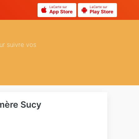
LaCarte sur
LaCarte sur
App Store
Play Store
ur suivre vos
mère Sucy