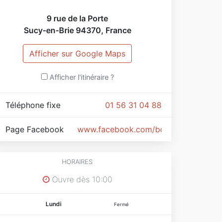
irie de Sucy en Brie - Isabelle Méa - tel. 01
9 rue de la Porte
9 82 24 50
Sucy-en-Brie
94370
,
France
Afficher sur Google Maps
Afficher l'itinéraire ?
Téléphone fixe
01 56 31 04 88
Page Facebook
www.facebook.com/boutiqueephemer
HORAIRES
Ouvre dès 10:00
Lundi
Fermé