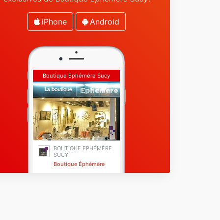
iPhone
Android
Boutique Ephémère Sucy
BOUTIQUE EPHÉMÈRE
SUCY
Boutique Éphémère
Sucy-en-Brie