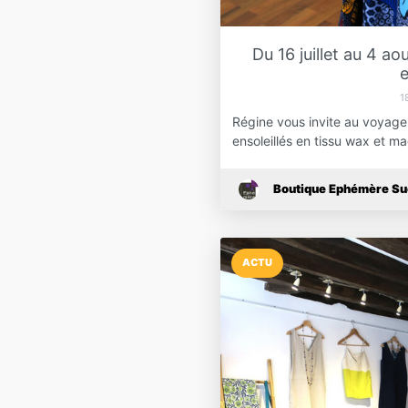
Du 16 juillet au 4 a
e
1
Régine vous invite au voyage
ensoleillés en tissu wax et 
Boutique Ephémère S
ACTU