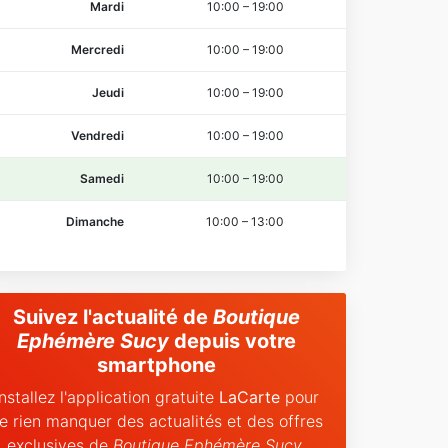
Mardi
10:00
–
19:00
Mercredi
10:00
–
19:00
Jeudi
10:00
–
19:00
Vendredi
10:00
–
19:00
Samedi
10:00
–
19:00
Dimanche
10:00
–
13:00
Suivez l'actualité de
Boutique
Ephémère Sucy
depuis votre
smartphone
Installez l'application gratuite
LaCarte
pour
e rien manquer des actualités et des offres
exclusives de
Boutique Ephémère Sucy
.