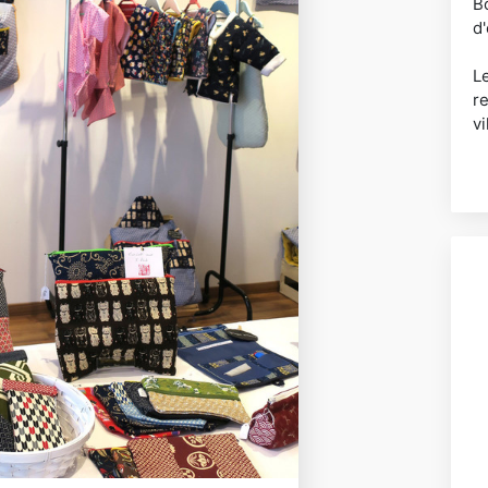
B
d
Le
r
vi
v
Cr
V
P
T
C
C
E
.
p
R