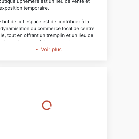
outique Éphémère est un lieu de vente et
'exposition temporaire.
 but de cet espace est de contribuer à la
edynamisation du commerce local de centre
lle, tout en offrant un tremplin et un lieu de
ente aux jeunes créateurs ou entrepreneurs.
Voir plus
éateurs, artistes, entrepreneurs...
ous souhaitez
résenter une nouvelle collection
ester votre projet de boutique
réer un contact direct avec vos clients
ommercialiser un produit saisonnier
xposer vos dernières œuvres ou créations
.. La Boutique Éphémère vous ouvre ses portes
our une location courte durée
enseignement location :