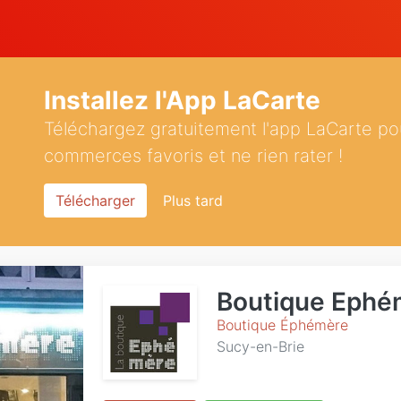
Installez l'App LaCarte
Téléchargez gratuitement l'app LaCarte po
commerces favoris et ne rien rater !
Télécharger
Plus tard
Boutique Ephé
Boutique Éphémère
Sucy-en-Brie