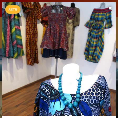
LaCarte sur
LaCarte
Play Store
ACTU
Installez l'App LaCarte
Téléchargez gratuitement l'app LaCarte pour suivre vos
commerces favoris et ne rien rater !
Télécharger
Plus tard