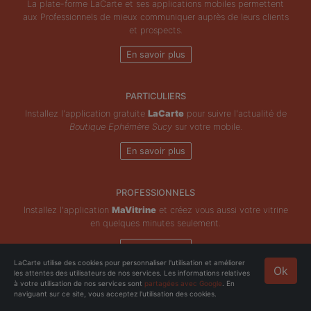
La plate-forme LaCarte et ses applications mobiles permettent
aux Professionnels de mieux communiquer auprès de leurs clients
et prospects.
En savoir plus
PARTICULIERS
Installez l'application gratuite
LaCarte
pour suivre l'actualité de
Boutique Ephémère Sucy
sur votre mobile.
En savoir plus
PROFESSIONNELS
Installez l'application
MaVitrine
et créez vous aussi votre vitrine
en quelques minutes seulement.
En savoir plus
LaCarte utilise des cookies pour personnaliser l'utilisation et améliorer
Ok
les attentes des utilisateurs de nos services. Les informations relatives
Copyright © ZeMAP 2026 - Tous droits réservés.
à votre utilisation de nos services sont
partagées avec Google
. En
naviguant sur ce site, vous acceptez l'utilisation des cookies.