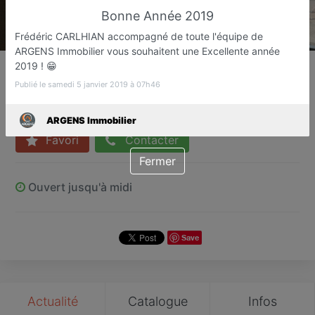
Bonne Année 2019
Frédéric CARLHIAN accompagné de toute l'équipe de
ARGENS Immobilier vous souhaitent une Excellente année
ARGENS Immobilier
2019 ! 😁
Syndic de copropriété
Publié le samedi 5 janvier 2019 à 07h46
Fréjus
ARGENS Immobilier
Favori
Contacter
Fermer
Ouvert jusqu'à midi
Save
Actualité
Catalogue
Infos