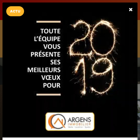
LaCarte sur
LaCarte
Play Store
ACTU
Installez l'App LaCarte
Téléchargez gratuitement l'app LaCarte pour suivre vos
commerces favoris et ne rien rater !
Télécharger
Plus tard