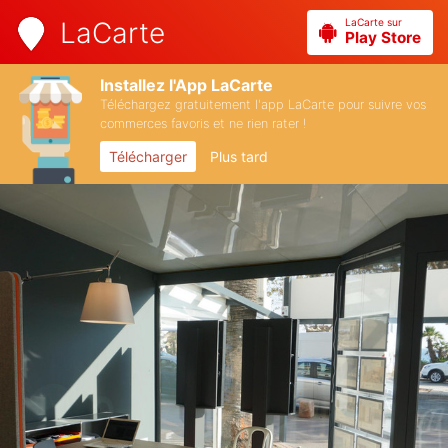
LaCarte sur
LaCarte
Play Store
Installez l'App LaCarte
Téléchargez gratuitement l'app LaCarte pour suivre vos
commerces favoris et ne rien rater !
Télécharger
Plus tard