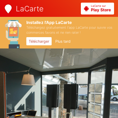
LaCarte sur
LaCarte
Play Store
Installez l'App LaCarte
Téléchargez gratuitement l'app LaCarte pour suivre vos
commerces favoris et ne rien rater !
Télécharger
Plus tard