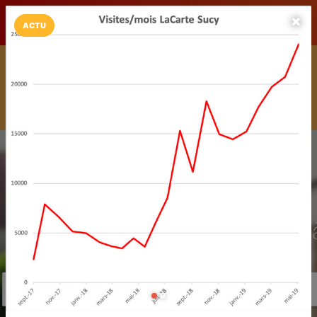
LaCarte sur
LaCarte
Play Store
ACTU
Installez l'App LaCarte
Téléchargez gratuitement l'app LaCarte pour suivre vos
commerces favoris et ne rien rater !
Télécharger
Plus tard