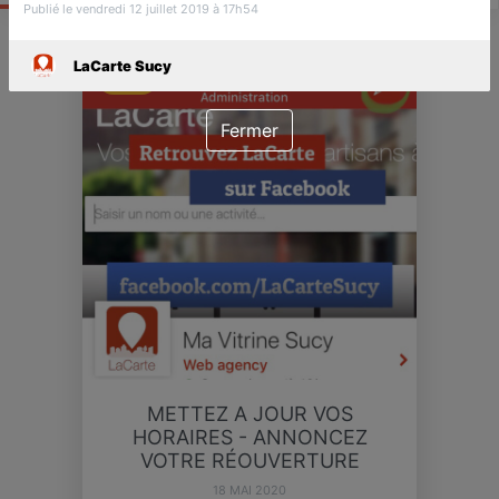
Publié le vendredi 12 juillet 2019 à 17h54
LaCarte Sucy
ACTU
Fermer
METTEZ A JOUR VOS
HORAIRES - ANNONCEZ
VOTRE RÉOUVERTURE
18 MAI 2020