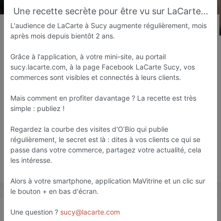
Une recette secrète pour être vu sur LaCarte...
L'audience de LaCarte à Sucy augmente régulièrement, mois
après mois depuis bientôt 2 ans.
LaCarte Sucy
Grâce à l'application, à votre mini-site, au portail
Web agency
sucy.lacarte.com, à la page Facebook LaCarte Sucy, vos
Sucy-en-Brie
commerces sont visibles et connectés à leurs clients.
Favori
Contacter
Mais comment en profiter davantage ? La recette est très
simple : publiez !
Regardez la courbe des visites d'O’Bio qui publie
Ouvre dès 09:00
régulièrement, le secret est là : dites à vos clients ce qui se
passe dans votre commerce, partagez votre actualité, cela
les intéresse.
Save
Alors à votre smartphone, application MaVitrine et un clic sur
le bouton + en bas d'écran.
Actualité
Catalogue
Infos
Une question ?
sucy@lacarte.com