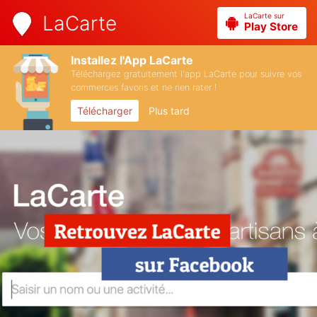
LaCarte sur
LaCarte
Play Store
Installez l'App LaCarte
Téléchargez gratuitement l'app LaCarte pour suivre vos
commerces favoris et ne rien rater !
Télécharger
Plus tard