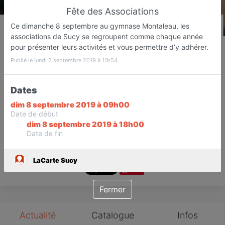
Fête des Associations
Ce dimanche 8 septembre au gymnase Montaleau, les
associations de Sucy se regroupent comme chaque année
LaCarte Sucy
pour présenter leurs activités et vous permettre d’y adhérer.
Web agency
Publié le lundi 2 septembre 2019 à 11h54
Sucy-en-Brie
Dates
Favori
Contacter
dim 8 septembre 2019 à 09h00
Date de début
dim 8 septembre 2019 à 18h00
Ouvre demain dès 09:00
Date de fin
LaCarte Sucy
Save
Fermer
Actualité
Catalogue
Infos