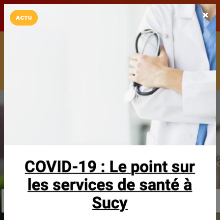
LaCarte sur
LaCarte
Play Store
ACTU
Installez l'App LaCarte
Téléchargez gratuitement l'app LaCarte pour suivre vos
commerces favoris et ne rien rater !
Télécharger
Plus tard