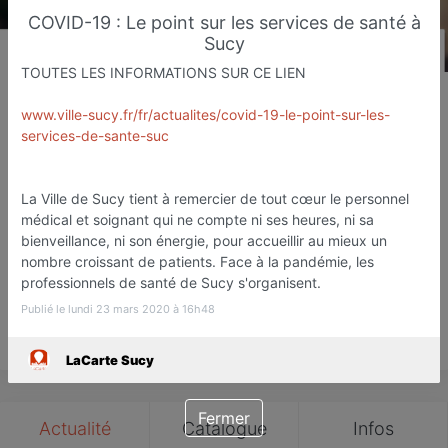
COVID-19 : Le point sur les services de santé à
Sucy
TOUTES LES INFORMATIONS SUR CE LIEN
LaCarte Sucy
www.ville-sucy.fr/fr/actualites/covid-19-le-point-sur-les-
Web agency
services-de-sante-suc
Sucy-en-Brie
Favori
Contacter
La Ville de Sucy tient à remercier de tout cœur le personnel
médical et soignant qui ne compte ni ses heures, ni sa
bienveillance, ni son énergie, pour accueillir au mieux un
nombre croissant de patients. Face à la pandémie, les
Ouvre demain dès 09:00
professionnels de santé de Sucy s'organisent.
Publié le lundi 23 mars 2020 à 16h48
Save
LaCarte Sucy
Fermer
Actualité
Catalogue
Infos