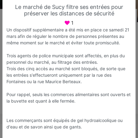
Le marché de Sucy filtre ses entrées pour
préserver les distances de sécurité
1
LaCarte Sucy
Un dispositif supplémentaire a été mis en place ce samedi 21
Web agency
mars afin de réguler le nombre de personnes présentes au
même moment sur le marché et éviter toute promiscuité.
Sucy-en-Brie
Trois agents de police municipale sont affectés, en plus du
Favori
Contacter
personnel du marché, au filtrage des entrées.
Trois des cinq accès au marché sont bloqués, de sorte que
les entrées s'effectueront uniquement par la rue des
Ouvre demain dès 09:00
Fontaines ou la rue Maurice Berteaux.
Pour rappel, seuls les commerces alimentaires sont ouverts et
la buvette est quant à elle fermée.
Save
Les commerçants sont équipés de gel hydroalcoolique ou
d'eau et de savon ainsi que de gants.
Actualité
Catalogue
Infos