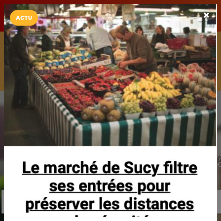
LaCarte sur
LaCarte
Play Store
ACTU
Installez l'App LaCarte
Téléchargez gratuitement l'app LaCarte pour suivre vos
commerces favoris et ne rien rater !
Télécharger
Plus tard