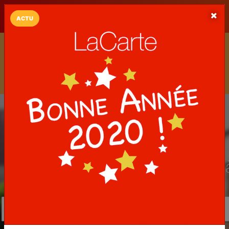
LaCarte sur
LaCarte
Play Store
ACTU
Installez l'App LaCarte
Téléchargez gratuitement l'app LaCarte pour suivre vos
commerces favoris et ne rien rater !
Télécharger
Plus tard