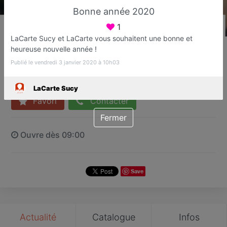
Bonne année 2020
1
LaCarte Sucy et LaCarte vous souhaitent une bonne et
LaCarte Sucy
heureuse nouvelle année !
Web agency
Publié le vendredi 3 janvier 2020 à 10h03
Sucy-en-Brie
LaCarte Sucy
Favori
Contacter
Fermer
Ouvre dès 09:00
Save
Actualité
Catalogue
Infos