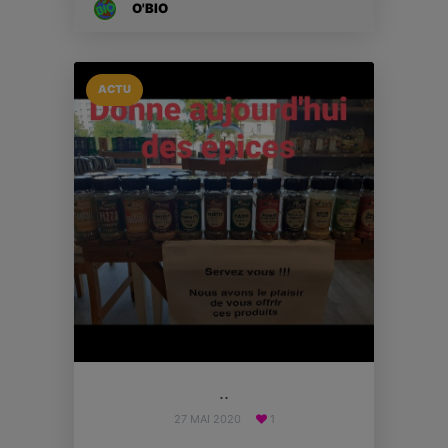
O'BIO
ACTU
..
27 MAI 2020
1