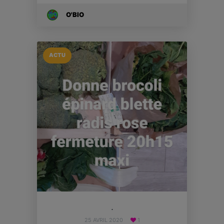
O'BIO
ACTU
.
25 AVRIL 2020
1