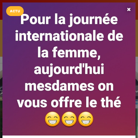
LaCarte sur
LaCarte
Play Store
ACTU
Installez l'App LaCarte
Téléchargez gratuitement l'app LaCarte pour suivre vos
commerces favoris et ne rien rater !
Télécharger
Plus tard