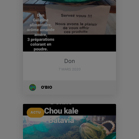
Don
7 MARS 2020
O'BIO
ACTU