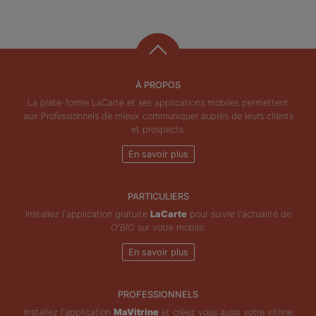
À PROPOS
La plate-forme LaCarte et ses applications mobiles permettent
aux Professionnels de mieux communiquer auprès de leurs clients
et prospects.
En savoir plus
PARTICULIERS
Installez l'application gratuite
LaCarte
pour suivre l'actualité de
O'BIO
sur votre mobile.
En savoir plus
PROFESSIONNELS
Installez l'application
MaVitrine
et créez vous aussi votre vitrine