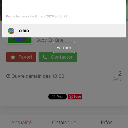
.
Publié le dimanche 8 mars 2020 à 08h21
O'BIO
O'BIO
Alimentation Bio
Sucy En Brie
Fermer
Favori
Contacter
2
Ouvre demain dès 10:00
Avis
Save
Actualité
Catalogue
Infos