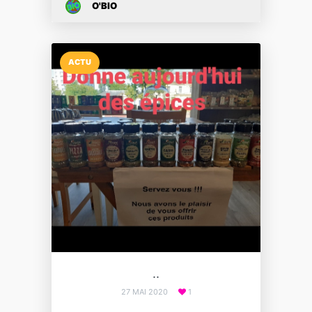
O'BIO
ACTU
..
27 MAI 2020
1