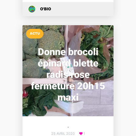
O'BIO
ACTU
.
25 AVRIL 2020
1