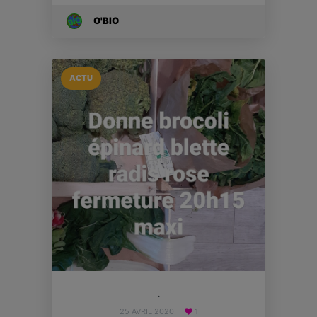
O'BIO
ACTU
.
25 AVRIL 2020
1