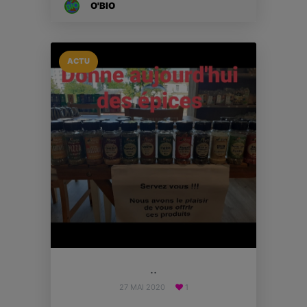
O'BIO
ACTU
..
27 MAI 2020
1