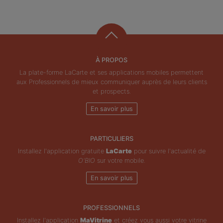
À PROPOS
La plate-forme LaCarte et ses applications mobiles permettent
aux Professionnels de mieux communiquer auprès de leurs clients
et prospects.
En savoir plus
PARTICULIERS
Installez l'application gratuite
LaCarte
pour suivre l'actualité de
O'BIO
sur votre mobile.
En savoir plus
PROFESSIONNELS
Installez l'application
MaVitrine
et créez vous aussi votre vitrine