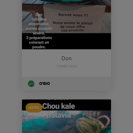
Don
7 MARS 2020
O'BIO
ACTU