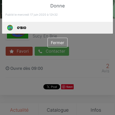
Donne
Publié le mercredi 17 juin 2020 à 12h32
O'BIO
O'BIO
Alimentation Bio
Sucy En Brie
Fermer
Favori
Contacter
2
Ouvre dès 09:00
Avis
Save
Actualité
Catalogue
Infos