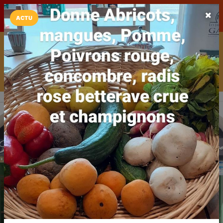
LaCarte sur
LaCarte
Play Store
ACTU
Installez l'App LaCarte
Téléchargez gratuitement l'app LaCarte pour suivre vos
commerces favoris et ne rien rater !
Télécharger
Plus tard