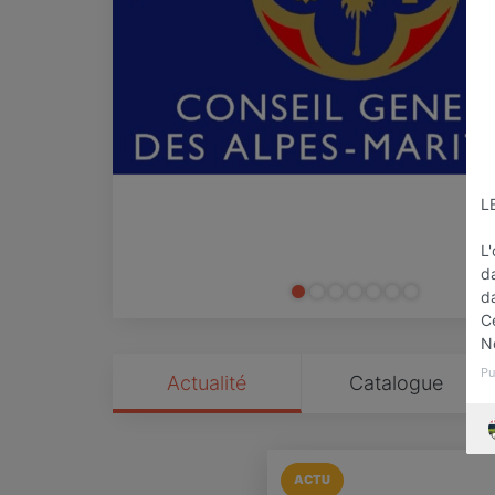
L
L'
da
da
Ce
No
Pu
Actualité
Catalogue
ACTU