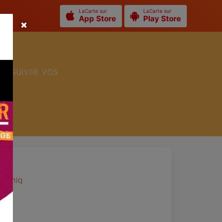
LaCarte sur
LaCarte sur
App Store
Play Store
ur suivre vos
onomiq