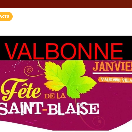
ACTU
Installez l'App LaCarte
Téléchargez gratuitement l'app LaCarte po
commerces favoris et ne rien rater !
Télécharger
Plus tard
La Route...06
Etapes Touristiqu et Gastr
Nice