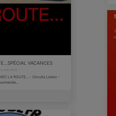
n
E...SPÉCIAL VACANCES
6 JUIN 2015
LA ROUTE... - Circuits Loisirs -
 Gourmande…