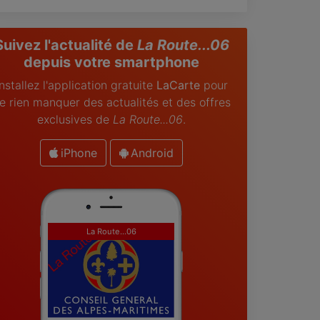
Suivez l'actualité de
La Route...06
depuis votre smartphone
Installez l'application gratuite
LaCarte
pour
e rien manquer des actualités et des offres
exclusives de
La Route...06
.
iPhone
Android
La Route...06