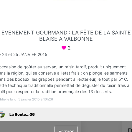
Favori
Contacter
EVENEMENT GOURMAND : LA FÊTE DE LA SAINTE
BLAISE A VALBONNE
2
E 24 et 25 JANVIER 2015
occasion de goûter au servan, un raisin tardif, produit uniquement
ns la région, qui se conserve à l'état frais : on plonge les sarments
ns des bocaux, les grappes pendant à l'extérieur, le tout par 5° C.
tte technique traditionnelle permettait de déguster du raisin frais à
ël pour respecter la tradition provençale des 13 desserts.
blié le lundi 5 janvier 2015 à 16h26
Infos
La Route...06
D
Fermer