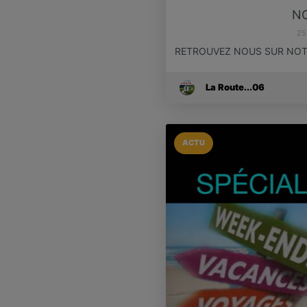
N
25
RETROUVEZ NOUS SUR NOTR
La Route...06
ACTU