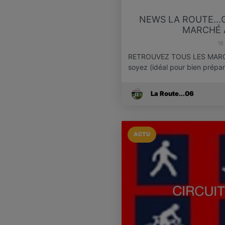
NEWS LA ROUTE..
MARCHÉ A
18
RETROUVEZ TOUS LES MARC
soyez (idéal pour bien prép
La Route...06
ACTU