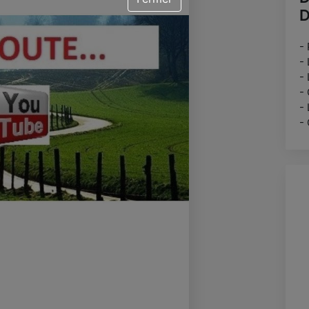
D
- 
-
- 
- 
- 
- 