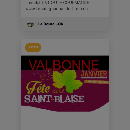
complet LA ROUTE GOURMANDE
www.laroutegourmande.jimdo.co…
La Route...06
ACTU