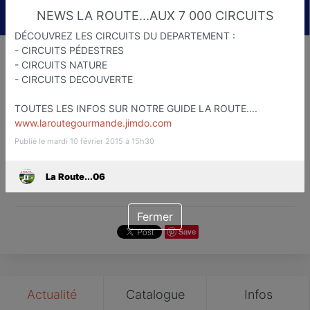
NEWS LA ROUTE...AUX 7 000 CIRCUITS
DÉCOUVREZ LES CIRCUITS DU DEPARTEMENT :
- CIRCUITS PÉDESTRES
La Route...06
- CIRCUITS NATURE
- CIRCUITS DECOUVERTE
Etapes Touristiqu et Gastronomiq
Nice
TOUTES LES INFOS SUR NOTRE GUIDE LA ROUTE....
www.laroutegourmande.jimdo.com
Favori
Contacter
Publié le mardi 10 février 2015 à 15h30
La Route...06
Fermer
Save
Actualité
Catalogue
Infos