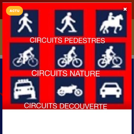
LaCarte sur
LaCarte
Play Store
ACTU
Installez l'App LaCarte
Téléchargez gratuitement l'app LaCarte pour suivre vos
commerces favoris et ne rien rater !
Télécharger
Plus tard