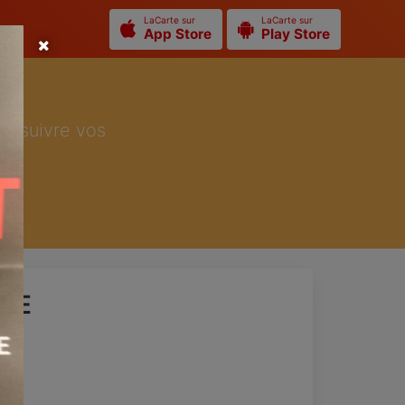
LaCarte sur
LaCarte sur
App Store
Play Store
ur suivre vos
RIE