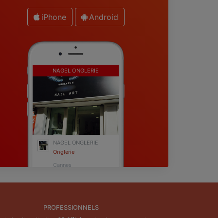
iPhone
Android
NAGEL ONGLERIE
NAGEL ONGLERIE
Onglerie
Cannes
PROFESSIONNELS