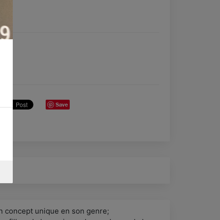
Save
n concept unique en son genre;