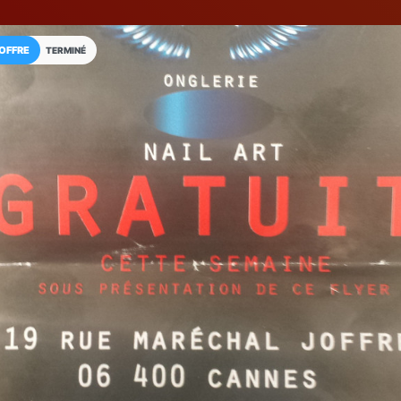
OFFRE
TERMINÉ
Installez l'App LaCarte
Téléchargez gratuitement l'app LaCarte po
commerces favoris et ne rien rater !
Télécharger
Plus tard
NAGEL ONGLE
Onglerie
Cannes