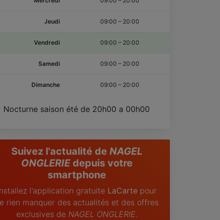
Mercredi
09:00
–
20:00
Jeudi
09:00
–
20:00
Vendredi
09:00
–
20:00
Samedi
09:00
–
20:00
Dimanche
09:00
–
20:00
Nocturne saison été de 20h00 a 00h00
Suivez l'actualité de
NAGEL
ONGLERIE
depuis votre
smartphone
Installez l'application gratuite
LaCarte
pour
e rien manquer des actualités et des offres
exclusives de
NAGEL ONGLERIE
.