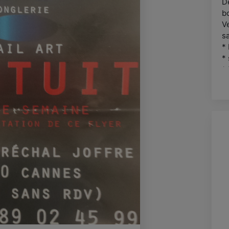
De
b
V
sa
* 
*
*
.
-
-
-
Pr