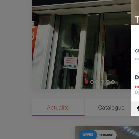
G
Pu
D
m
D
Actualité
Catalogue
OFFRE
TERMINÉ