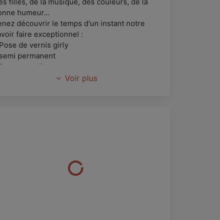
s filles, de la musique, des couleurs, de la
onne humeur...
enez découvrir le temps d'un instant notre
voir faire exceptionnel :
Pose de vernis girly
 semi permanent
 Pose complète
.. Sans oublier... LES STRASS & PAILLETTES !
Voir plus
 pose vernis --> 4€
 pose semi permanent --> 20€
 pose complete --> 30€
ix imbattables ...