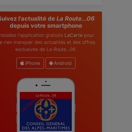
Suivez l'actualité de
La Route...06
depuis votre smartphone
Installez l'application gratuite
LaCarte
pour
e rien manquer des actualités et des offres
exclusives de
La Route...06
.
iPhone
Android
La Route...06