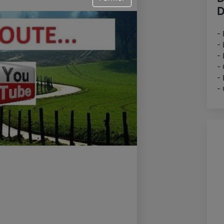
D
- 
-
- 
- 
- 
- 