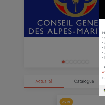
P
- 
- 
-
- 
- 
T
w
Pu
Actualité
Catalogue
ACTU