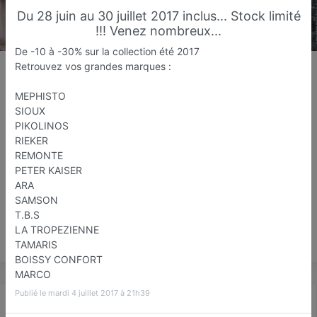
Du 28 juin au 30 juillet 2017 inclus... Stock limité
!!! Venez nombreux...
De -10 à -30% sur la collection été 2017
Isabelle Chaussures
Retrouvez vos grandes marques :
Magasin de chaussure
MEPHISTO
Sucy-en-Brie
SIOUX
PIKOLINOS
Favori
Contacter
RIEKER
REMONTE
PETER KAISER
2
ARA
Ouvre demain dès 09:30
Avis
SAMSON
T.B.S
LA TROPEZIENNE
Save
TAMARIS
BOISSY CONFORT
MARCO
Publié le mardi 4 juillet 2017 à 21h39
Actualité
Catalogue
Infos