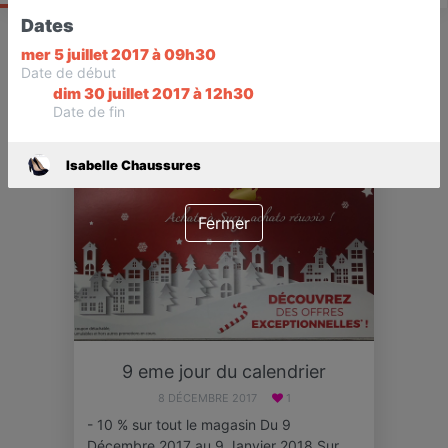
Dates
mer 5 juillet 2017 à 09h30
EVÉNÉMENT
TERMINÉ
Date de début
dim 30 juillet 2017 à 12h30
Date de fin
Isabelle Chaussures
Fermer
9 eme jour du calendrier
8 DÉCEMBRE 2017
1
- 10 % sur tout le magasin Du 9
Décembre 2017 au 9 Janvier 2018 Sur