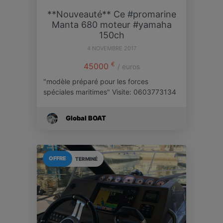
**Nouveauté** Ce #promarine
Manta 680 moteur #yamaha
150ch
4 NOVEMBRE 2017
€
45000
/ euros
"modèle préparé pour les forces
spéciales maritimes" Visite: 0603773134
Global BOAT
OFFRE
TERMINÉ