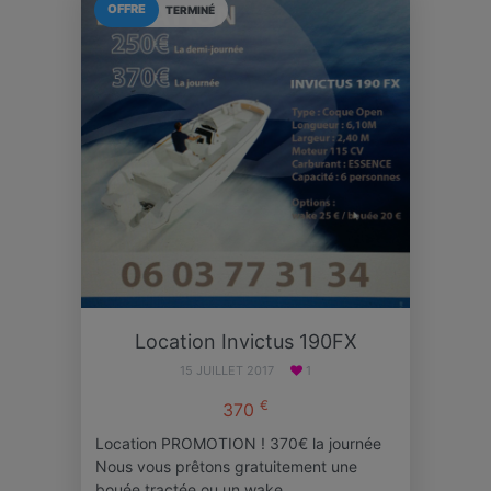
OFFRE
TERMINÉ
Location Invictus 190FX
15 JUILLET 2017
1
€
370
Location PROMOTION ! 370€ la journée
Nous vous prêtons gratuitement une
bouée tractée ou un wake…