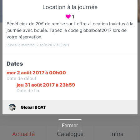
Location à la journée
1
Bénéficiez de 20€ de remise sur l' offre : Location Invictus à la
Global BOAT
journée avec bouée. Tapez le code globalboat2017 lors de
Entretien - Vente - Location de bateaux
votre réservation.
Fréjus
Publié le mercredi 2 août 2017 à 08h11
Favori
Contacter
Dates
mer 2 août 2017 à 00h00
Date de début
1
Ouvre demain dès 09:00
jeu 31 août 2017 à 23h59
Avis
Date de fin
Save
Global BOAT
Fermer
Actualité
Catalogue
Infos