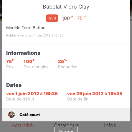
Babolat V pro Clay
€
€
100
75
-25%
Coté court
Modèle Terre Battue
Spécialiste tennis
Publié le vendredi 1 juin 2012 à 16h30
Le cannet
Informations
Favori
Contacter
€
€
%
75
100
25
Prix
Prix d'origine
Réduction
Dates
ven 1 juin 2012 à 16h35
ven 29 juin 2012 à 16h35
Date de début
Date de fin
Save
Coté court
Actualité
Catalogue
Infos
Fermer