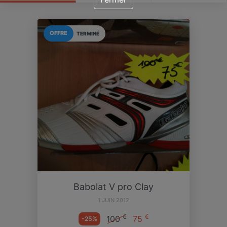
OFFRE
TERMINÉ
Babolat V pro Clay
1 JUIN 2012
€
€
100
75
-25%