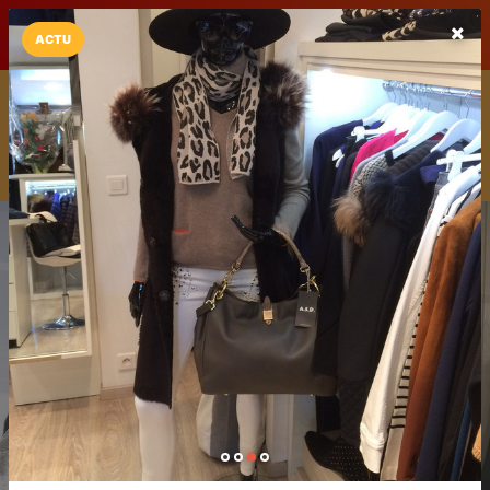
LaCarte sur
LaCarte
Play Store
ACTU
Installez l'App LaCarte
Téléchargez gratuitement l'app LaCarte pour suivre vos
commerces favoris et ne rien rater !
Télécharger
Plus tard