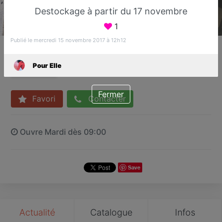
Destockage à partir du 17 novembre
1
Publié le mercredi 15 novembre 2017 à 12h12
Pour Elle
Vêtements femme
Pour Elle
Saint-Aygulf
Fermer
Favori
Contacter
Ouvre Mardi dès 09:00
Save
Actualité
Catalogue
Infos