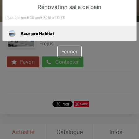
Rénovation salle de bain
Publié le jeudi 30 août 2018 à 17h55
Azur pro Habitat
Azur pro Habitat
Plombier
Fréjus
Fermer
Favori
Contacter
Save
Actualité
Catalogue
Infos