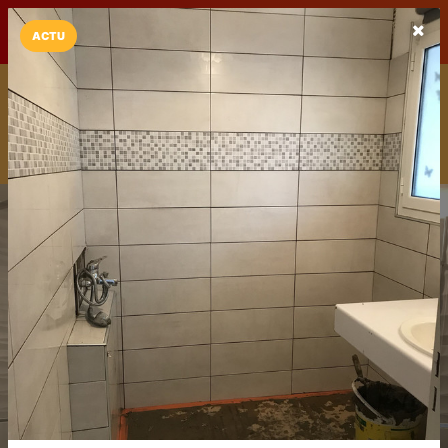
LaCarte sur
LaCarte
Play Store
ACTU
Installez l'App LaCarte
Téléchargez gratuitement l'app LaCarte pour suivre vos
commerces favoris et ne rien rater !
Télécharger
Plus tard