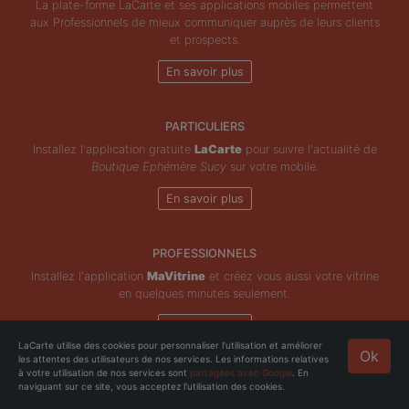
La plate-forme LaCarte et ses applications mobiles permettent
aux Professionnels de mieux communiquer auprès de leurs clients
et prospects.
En savoir plus
PARTICULIERS
Installez l'application gratuite
LaCarte
pour suivre l'actualité de
Boutique Ephémère Sucy
sur votre mobile.
En savoir plus
PROFESSIONNELS
Installez l'application
MaVitrine
et créez vous aussi votre vitrine
en quelques minutes seulement.
En savoir plus
LaCarte utilise des cookies pour personnaliser l'utilisation et améliorer
Ok
les attentes des utilisateurs de nos services. Les informations relatives
Copyright © ZeMAP 2026 - Tous droits réservés.
à votre utilisation de nos services sont
partagées avec Google
. En
naviguant sur ce site, vous acceptez l'utilisation des cookies.