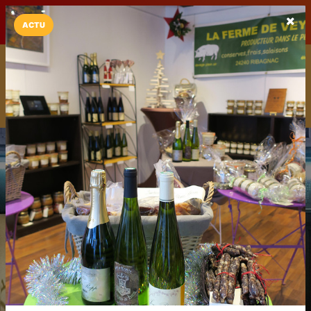
LaCarte sur
LaCarte
Play Store
ACTU
Installez l'App LaCarte
Téléchargez gratuitement l'app LaCarte pour suivre vos
commerces favoris et ne rien rater !
Télécharger
Plus tard