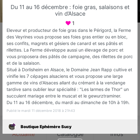
Du 11 au 16 décembre : foie gras, salaisons et
vin d’Alsace
1
Boutique Ephémère Sucy
Eleveur et producteur de foie gras dans le Périgord, la Ferme
Boutique Éphémère
des Veyrines vous propose ses foies gras entier ou en bloc,
ses confits, magrets et gésiers de canard et ses pâtés et
Sucy-en-Brie
rillettes. La Ferme développe aussi un élevage de porc et
vous proposera des pâtés de campagne, des rillettes de porc
Favori
Contacter
et de la salaison.
Situé à Dorlisheim en Alsace, le Domaine Jean Rapp cultive et
vinifie les 7 cépages alsaciens et vous propose une large
Ouvre Mardi dès 10:00
gamme de vins d'Alsaces allant du crémant à la vendange
tardive sans oublier leur spécialité : "Les larmes de Thor" un
succulent mariage entre le muscat et le gewurztraminer.
Du 11 au 16 décembre, du mardi au dimanche de 10h à 19h.
Save
Publié le mardi 11 décembre 2018 à 21h43
Boutique Ephémère Sucy
Actualité
Catalogue
Infos