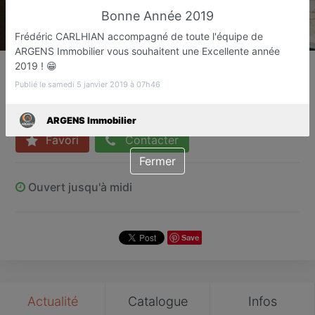
Bonne Année 2019
Frédéric CARLHIAN accompagné de toute l'équipe de
ARGENS Immobilier vous souhaitent une Excellente année
ARGENS Immobilier
2019 ! 😁
Syndic de copropriété
Publié le samedi 5 janvier 2019 à 07h46
Fréjus
ARGENS Immobilier
Favori
Contacter
Fermer
Ouvert jusqu'à midi
Save
Actualité
Catalogue
Infos