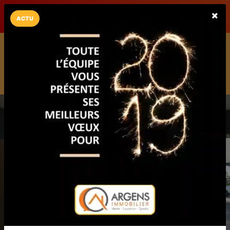
LaCarte sur
LaCarte
Play Store
ACTU
Installez l'App LaCarte
Téléchargez gratuitement l'app LaCarte pour suivre vos
commerces favoris et ne rien rater !
Télécharger
Plus tard