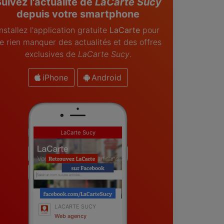
uivez l'actualité de
LaCarte Sucy
depuis votre smartphone
Installez l'application gratuite
LaCarte
pour
e rien manquer des actualités et des offres
exclusives de
LaCarte Sucy
.
iPhone
Android
LaCarte Sucy
LACARTE SUCY
Web agency