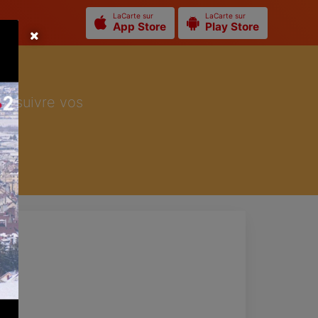
LaCarte sur
LaCarte sur
App Store
Play Store
ur suivre vos