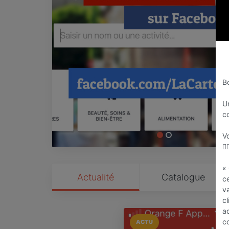
B
U
c
Vo
👉
«
Actualité
Catalogue
c
va
cl
a
c
ACTU