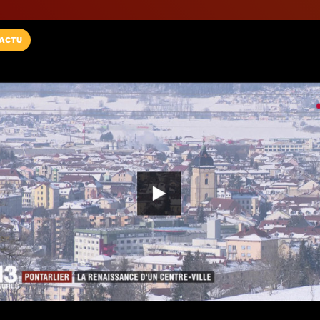
ACTU
Installez l'App LaCarte
Téléchargez gratuitement l'app LaCarte po
commerces favoris et ne rien rater !
Télécharger
Plus tard
LaCarte Sucy
Web agency
Sucy-en-Brie