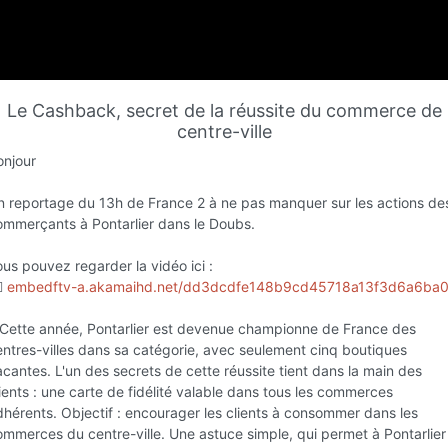
Favori
Contacter
Le Cashback, secret de la réussite du commerce de
Ouvert jusqu'à 19:00
centre-ville
onjour
n reportage du 13h de France 2 à ne pas manquer sur les actions de
ommerçants à Pontarlier dans le Doubs.
us pouvez regarder la vidéo ici :
🏻
embedftv-a.akamaihd.net/dd3dcdfe148b9cd45718a13f3d6a6ba
 Cette année, Pontarlier est devenue championne de France des
Infos
entres-villes dans sa catégorie, avec seulement cinq boutiques
cantes. L'un des secrets de cette réussite tient dans la main des
ients : une carte de fidélité valable dans tous les commerces
dhérents. Objectif : encourager les clients à consommer dans les
ommerces du centre-ville. Une astuce simple, qui permet à Pontarlier
L