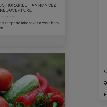
OS HORAIRES - ANNONCEZ
A 
 RÉOUVERTURE
18 MAI 2020
Ér
 est temps de faire savoir à vos clients
vea…