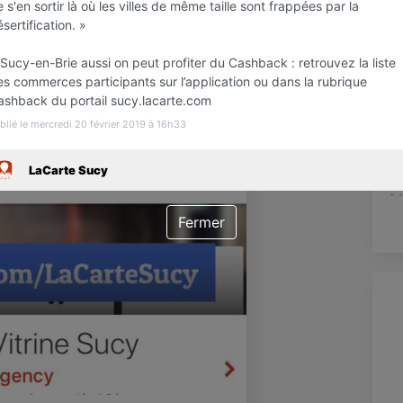
 s'en sortir là où les villes de même taille sont frappées par la
l
sertification. »
B
Sucy-en-Brie aussi on peut profiter du Cashback : retrouvez la liste
J
s commerces participants sur l’application ou dans la rubrique
M
ashback du portail sucy.lacarte.com
blié le mercredi 20 février 2019 à 16h33
A
d
LaCarte Sucy
co
i
Fermer
J
a
c
N'
t
L
Pa