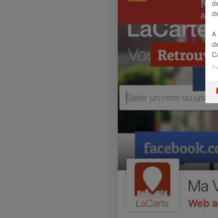
de
dé
A 
de
C
Pu