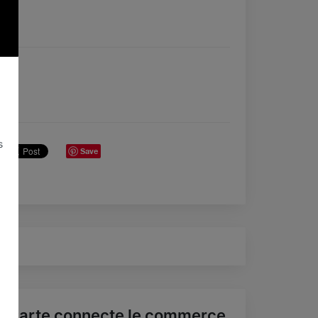
s
Save
0
aCarte connecte le commerce