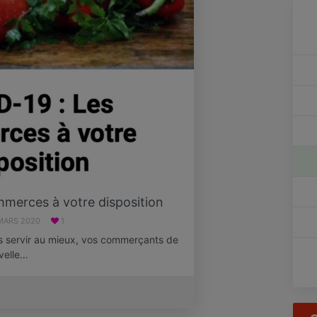
merces à votre disposition
MARS 2020
1
us servir au mieux, vos commerçants de
velle…