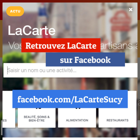
LaCarte sur
LaCarte
Play Store
ACTU
Installez l'App LaCarte
Téléchargez gratuitement l'app LaCarte pour suivre vos
commerces favoris et ne rien rater !
Télécharger
Plus tard