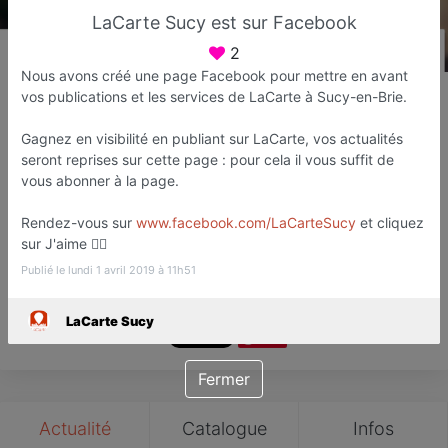
LaCarte Sucy est sur Facebook
2
Nous avons créé une page Facebook pour mettre en avant
LaCarte Sucy
vos publications et les services de LaCarte à Sucy-en-Brie.
Web agency
Gagnez en visibilité en publiant sur LaCarte, vos actualités
Sucy-en-Brie
seront reprises sur cette page : pour cela il vous suffit de
vous abonner à la page.
Favori
Contacter
Rendez-vous sur
www.facebook.com/LaCarteSucy
et cliquez
sur J'aime 👍🏻
Ouvre demain dès 09:00
Publié le lundi 1 avril 2019 à 11h51
LaCarte Sucy
Save
Fermer
Actualité
Catalogue
Infos