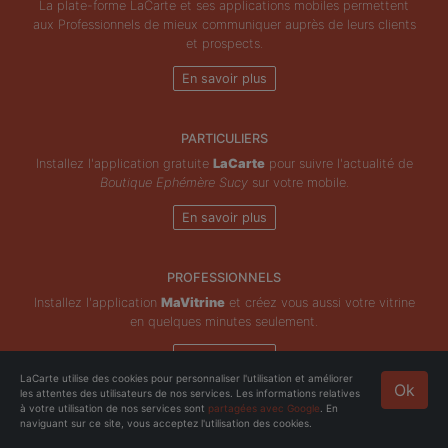
La plate-forme LaCarte et ses applications mobiles permettent
aux Professionnels de mieux communiquer auprès de leurs clients
et prospects.
En savoir plus
PARTICULIERS
Installez l'application gratuite
LaCarte
pour suivre l'actualité de
Boutique Ephémère Sucy
sur votre mobile.
En savoir plus
PROFESSIONNELS
Installez l'application
MaVitrine
et créez vous aussi votre vitrine
en quelques minutes seulement.
En savoir plus
LaCarte utilise des cookies pour personnaliser l'utilisation et améliorer
Ok
les attentes des utilisateurs de nos services. Les informations relatives
Copyright © ZeMAP 2026 - Tous droits réservés.
à votre utilisation de nos services sont
partagées avec Google
. En
naviguant sur ce site, vous acceptez l'utilisation des cookies.