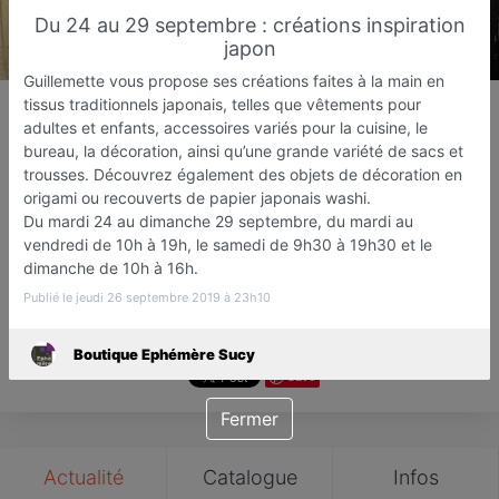
Du 24 au 29 septembre : créations inspiration
japon
Guillemette vous propose ses créations faites à la main en
Boutique Ephémère Sucy
tissus traditionnels japonais, telles que vêtements pour
adultes et enfants, accessoires variés pour la cuisine, le
Boutique Éphémère
bureau, la décoration, ainsi qu’une grande variété de sacs et
Sucy-en-Brie
trousses. Découvrez également des objets de décoration en
origami ou recouverts de papier japonais washi.
Favori
Contacter
Du mardi 24 au dimanche 29 septembre, du mardi au
vendredi de 10h à 19h, le samedi de 9h30 à 19h30 et le
dimanche de 10h à 16h.
Ouvert jusqu'à 19:00
Publié le jeudi 26 septembre 2019 à 23h10
Boutique Ephémère Sucy
Save
Fermer
Actualité
Catalogue
Infos