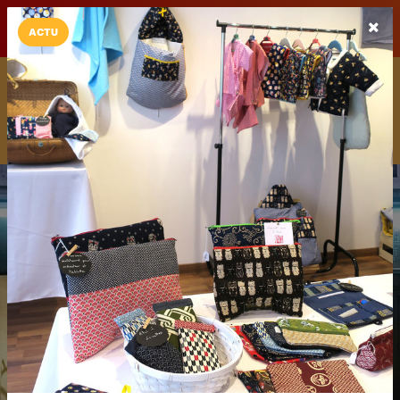
LaCarte sur
LaCarte
Play Store
ACTU
Installez l'App LaCarte
Téléchargez gratuitement l'app LaCarte pour suivre vos
commerces favoris et ne rien rater !
Télécharger
Plus tard