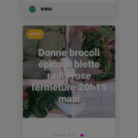
O'BIO
ACTU
.
25 AVRIL 2020
1