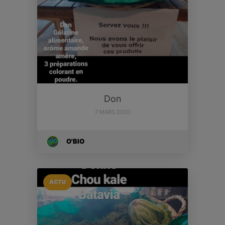
Don
7 MARS 2020
O'BIO
ACTU