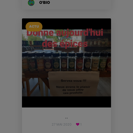
O'BIO
ACTU
..
27 MAI 2020
1