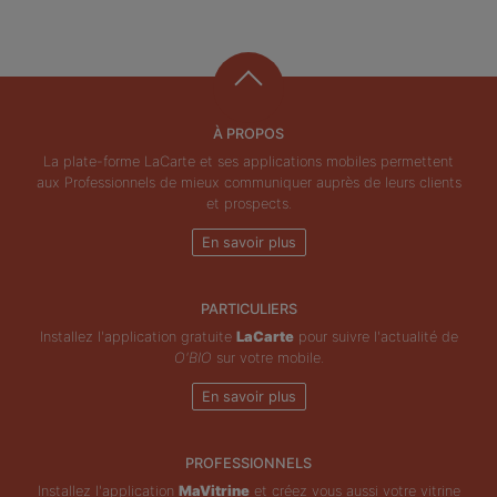
À PROPOS
La plate-forme LaCarte et ses applications mobiles permettent
aux Professionnels de mieux communiquer auprès de leurs clients
et prospects.
En savoir plus
PARTICULIERS
Installez l'application gratuite
LaCarte
pour suivre l'actualité de
O'BIO
sur votre mobile.
En savoir plus
PROFESSIONNELS
Installez l'application
MaVitrine
et créez vous aussi votre vitrine