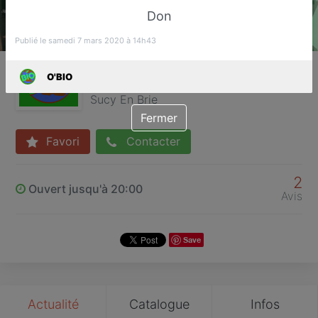
Don
Publié le samedi 7 mars 2020 à 14h43
O'BIO
O'BIO
Alimentation Bio
Sucy En Brie
Fermer
Favori
Contacter
2
Ouvert jusqu'à 20:00
Avis
Save
Actualité
Catalogue
Infos