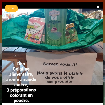
LaCarte sur
LaCarte
Play Store
ACTU
Installez l'App LaCarte
Téléchargez gratuitement l'app LaCarte pour suivre vos
commerces favoris et ne rien rater !
Télécharger
Plus tard