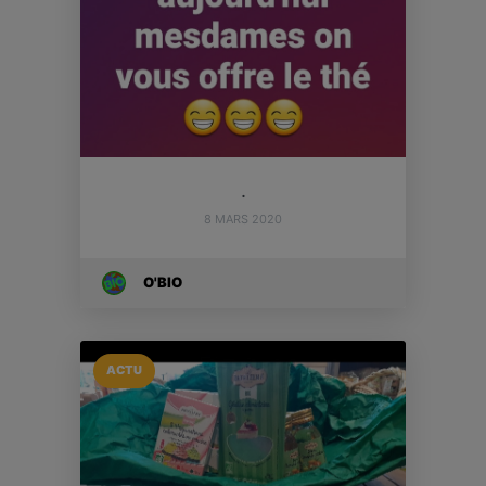
.
8 MARS 2020
O'BIO
ACTU