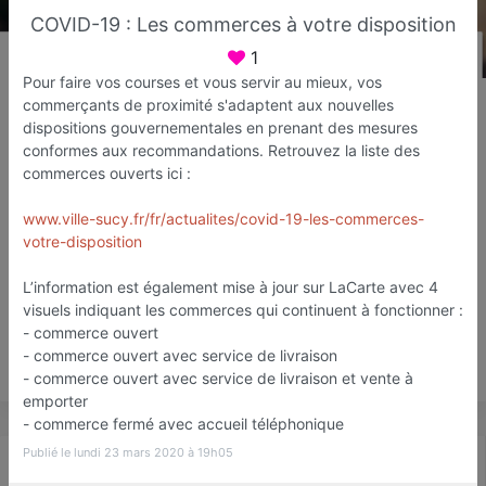
COVID-19 : Les commerces à votre disposition
1
Pour faire vos courses et vous servir au mieux, vos
LaCarte Sucy
commerçants de proximité s'adaptent aux nouvelles
Web agency
dispositions gouvernementales en prenant des mesures
conformes aux recommandations. Retrouvez la liste des
Sucy-en-Brie
commerces ouverts ici :
Favori
Contacter
www.ville-sucy.fr/fr/actualites/covid-19-les-commerces-
votre-disposition
Ouvre demain dès 09:00
L’information est également mise à jour sur LaCarte avec 4
visuels indiquant les commerces qui continuent à fonctionner :
- commerce ouvert
- commerce ouvert avec service de livraison
Save
- commerce ouvert avec service de livraison et vente à
emporter
- commerce fermé avec accueil téléphonique
Publié le lundi 23 mars 2020 à 19h05
Actualité
Catalogue
Infos