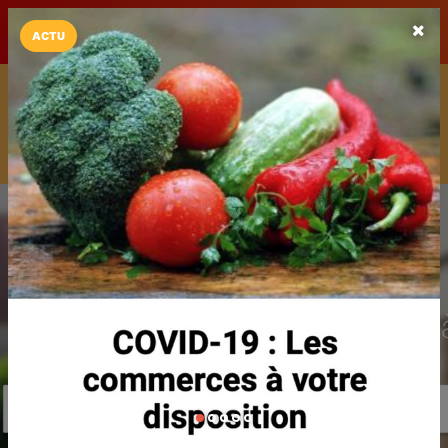
LaCarte sur
LaCarte
Play Store
ACTU
Installez l'App LaCarte
Téléchargez gratuitement l'app LaCarte pour suivre vos
commerces favoris et ne rien rater !
Télécharger
Plus tard