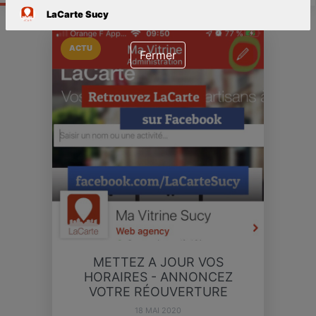
LaCarte Sucy
ACTU
Fermer
METTEZ A JOUR VOS
HORAIRES - ANNONCEZ
VOTRE RÉOUVERTURE
18 MAI 2020