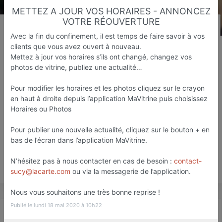
METTEZ A JOUR VOS HORAIRES - ANNONCEZ
VOTRE RÉOUVERTURE
Avec la fin du confinement, il est temps de faire savoir à vos
LaCarte Sucy
clients que vous avez ouvert à nouveau.
Mettez à jour vos horaires s’ils ont changé, changez vos
Web agency
photos de vitrine, publiez une actualité…
Sucy-en-Brie
Pour modifier les horaires et les photos cliquez sur le crayon
Favori
Contacter
en haut à droite depuis l’application MaVitrine puis choisissez
Horaires ou Photos
Pour publier une nouvelle actualité, cliquez sur le bouton + en
Ouvre demain dès 09:00
bas de l’écran dans l’application MaVitrine.
N’hésitez pas à nous contacter en cas de besoin :
contact-
Save
sucy@lacarte.com
ou via la messagerie de l’application.
Nous vous souhaitons une très bonne reprise !
Publié le lundi 18 mai 2020 à 10h22
Actualité
Catalogue
Infos