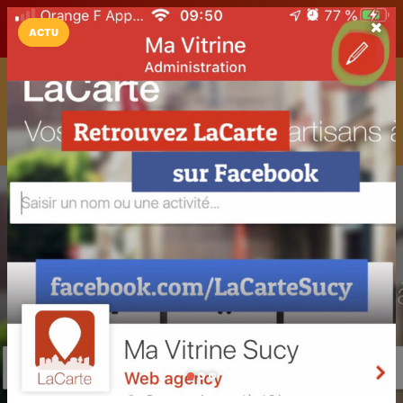
LaCarte sur
LaCarte
Play Store
ACTU
Installez l'App LaCarte
Téléchargez gratuitement l'app LaCarte pour suivre vos
commerces favoris et ne rien rater !
Télécharger
Plus tard