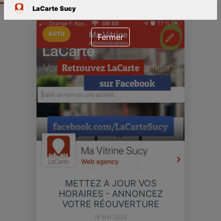
LaCarte Sucy
ACTU
Fermer
METTEZ A JOUR VOS
HORAIRES - ANNONCEZ
VOTRE RÉOUVERTURE
18 MAI 2020