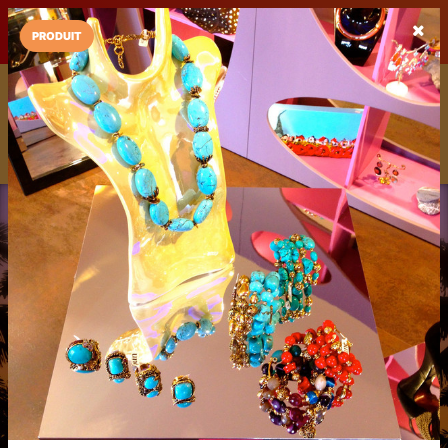
LaCarte sur
LaCarte
Play Store
PRODUIT
Installez l'App LaCarte
Téléchargez gratuitement l'app LaCarte pour suivre vos
commerces favoris et ne rien rater !
Télécharger
Plus tard