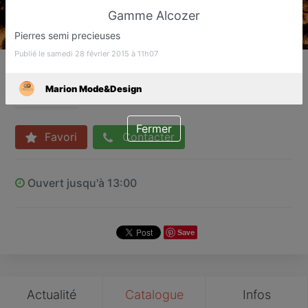
Gamme Alcozer
Pierres semi precieuses
Publié le samedi 28 février 2015 à 11h07
Marion Mode&Design
Prêt à porter, décoration & accessoires
Marion Mode&Design
Mougins
Fermer
Favori
Contacter
Ouvert jusqu'à 13:00
Save
Actualité
Catalogue
Infos