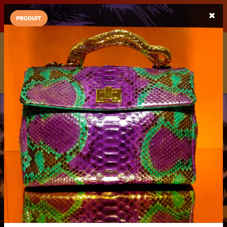
LaCarte sur
LaCarte
Play Store
PRODUIT
Installez l'App LaCarte
Téléchargez gratuitement l'app LaCarte pour suivre vos
commerces favoris et ne rien rater !
Télécharger
Plus tard