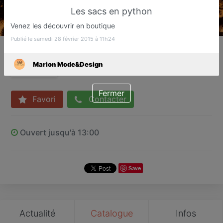
Les sacs en python
Venez les découvrir en boutique
Publié le samedi 28 février 2015 à 11h24
Marion Mode&Design
Prêt à porter, décoration & accessoires
Marion Mode&Design
Mougins
Fermer
Favori
Contacter
Ouvert jusqu'à 13:00
Save
Actualité
Catalogue
Infos