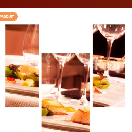
PRODUIT
Installez l'App LaCarte
Téléchargez gratuitement l'app LaCarte po
commerces favoris et ne rien rater !
Télécharger
Plus tard
Auberge du Cri
Cuisine traditionnelle
Lézigneux