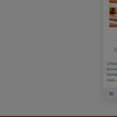
C
L'Aub
accue
famili
vous