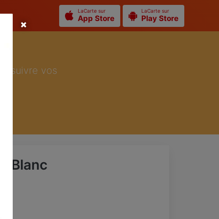
LaCarte sur
LaCarte sur
App Store
Play Store
ur suivre vos
n Blanc