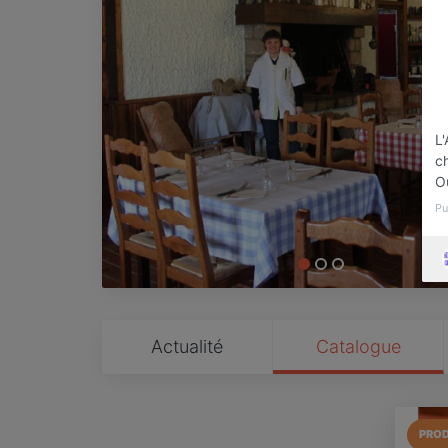
L'
ch
O
Pu
Actualité
Catalogue
PROD