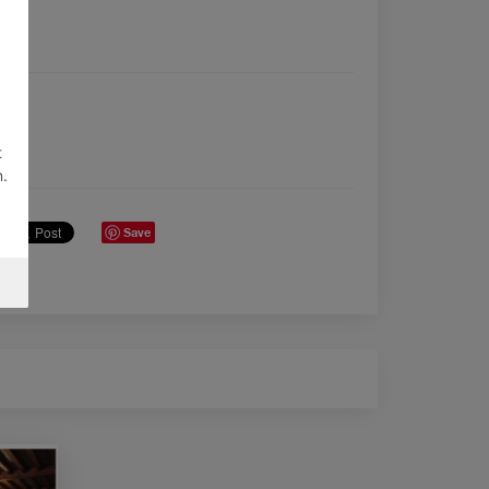
t
n.
Save