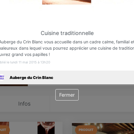
Favori
Contacter
Cuisine traditionnelle
Ouvre dès 10:30
Auberge du Crin Blanc vous accueille dans un cadre calme, familial e
aleureux dans lequel vous pourrez apprécier une cuisine de traditio
uvrez grand vos papilles !
blié le lundi 11 mai 2015 à 13h20
Auberge du Crin Blanc
Fermer
Infos
UIT
PRODUIT