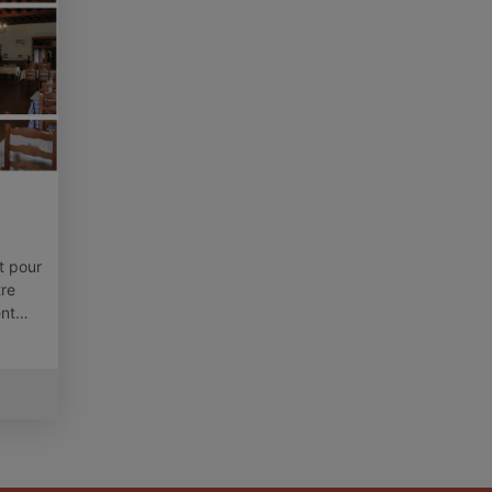
t pour
tre
ent…